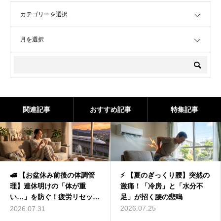
OPEN
OPEN
関連記事
おすすめ記事
特集記事
🚅 【お盆休み前後の体調管
⚡ 【夏のぎっくり腰】突然の
理】連休明けの「体が重
激痛！「冷房」と「水分不
い…」を防ぐ！疲労リセット
足」が招く腰の悲鳴
の極意
2026.07.25
2026.07.31