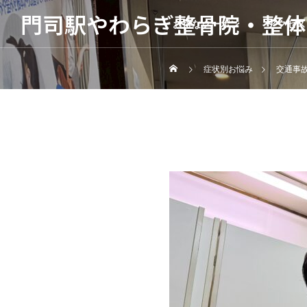
門司駅やわらぎ整骨院・整体
お得なクーポン
アクセス
症状別お悩み
交通事