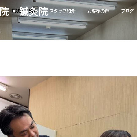
院・鍼灸院
症状別お悩み
スタッフ紹介
お客様の声
ブログ
故