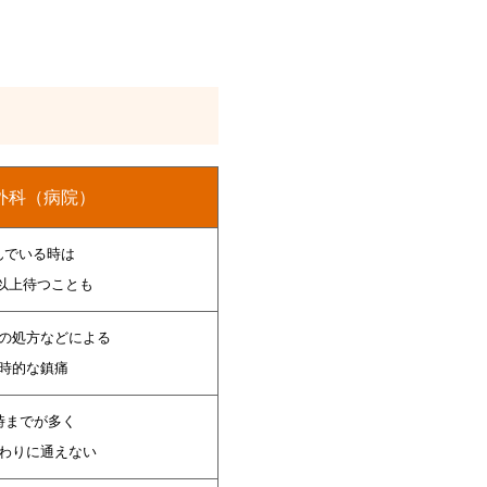
外科（病院）
んでいる時は
以上待つことも
の処方などによる
時的な鎮痛
8時までが多く
わりに通えない