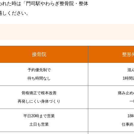
われた時は「門司駅やわらぎ整骨院・整体
越しください。
接骨院
整形
予約優先制で
混
待ち時間なし
1時間
骨格矯正で根本改善
痛み止め
再発しにくい身体づくり
一
平日20時まで営業
1
土日も営業
仕事終