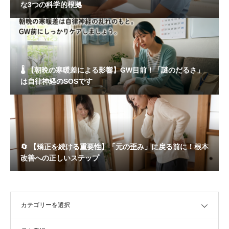
な3つの科学的根拠
🌡️ 【朝晩の寒暖差による影響】GW目前！「謎のだるさ」
は自律神経のSOSです
🔄 【矯正を続ける重要性】「元の歪み」に戻る前に！根本
改善への正しいステップ
OPEN
OPEN