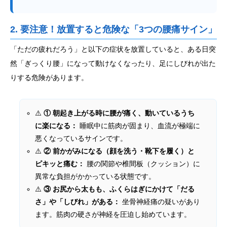
2. 要注意！放置すると危険な「3つの腰痛サイン」
「ただの疲れだろう」と以下の症状を放置していると、ある日突
然「ぎっくり腰」になって動けなくなったり、足にしびれが出た
りする危険があります。
⚠️
① 朝起き上がる時に腰が痛く、動いているうち
に楽になる：
睡眠中に筋肉が固まり、血流が極端に
悪くなっているサインです。
⚠️
② 前かがみになる（顔を洗う・靴下を履く）と
ピキッと痛む：
腰の関節や椎間板（クッション）に
異常な負担がかかっている状態です。
⚠️
③ お尻から太もも、ふくらはぎにかけて「だる
さ」や「しびれ」がある：
坐骨神経痛の疑いがあり
ます。筋肉の硬さが神経を圧迫し始めています。