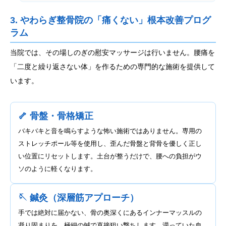
3. やわらぎ整骨院の「痛くない」根本改善プログ
ラム
当院では、その場しのぎの慰安マッサージは行いません。腰痛を
「二度と繰り返さない体」を作るための専門的な施術を提供して
います。
🦴 骨盤・骨格矯正
バキバキと音を鳴らすような怖い施術ではありません。専用の
ストレッチポール等を使用し、歪んだ骨盤と背骨を優しく正し
い位置にリセットします。土台が整うだけで、腰への負担がウ
ソのように軽くなります。
🪡 鍼灸（深層筋アプローチ）
手では絶対に届かない、骨の奥深くにあるインナーマッスルの
凝り固まりを、極細の鍼で直接狙い撃ちします。滞っていた血