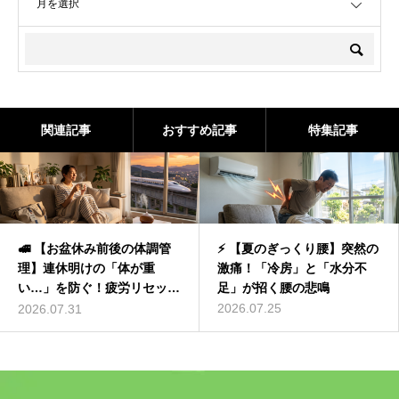
関連記事
おすすめ記事
特集記事
🚅 【お盆休み前後の体調管
⚡ 【夏のぎっくり腰】突然の
理】連休明けの「体が重
激痛！「冷房」と「水分不
い…」を防ぐ！疲労リセット
足」が招く腰の悲鳴
の極意
2026.07.25
2026.07.31