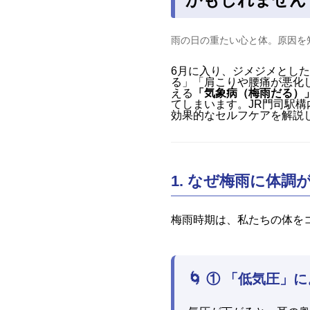
雨の日の重たい心と体。原因を
6月に入り、ジメジメとし
る」「肩こりや腰痛が悪化
える
「気象病（梅雨だる）
てしまいます。JR門司駅構
効果的なセルフケアを解説
1. なぜ梅雨に体
梅雨時期は、私たちの体を
🌀 ① 「低気圧」