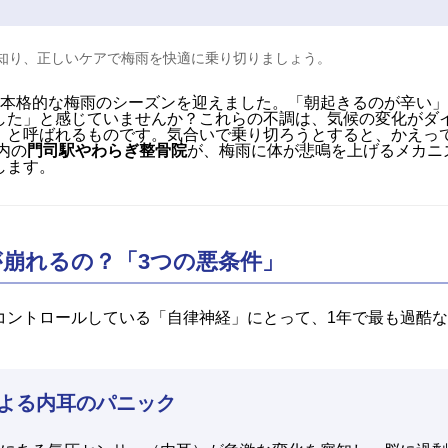
知り、正しいケアで梅雨を快適に乗り切りましょう。
た本格的な梅雨のシーズンを迎えました。「朝起きるのが辛い
した」と感じていませんか？これらの不調は、気候の変化がダ
」
と呼ばれるものです。気合いで乗り切ろうとすると、かえっ
内の
門司駅やわらぎ整骨院
が、梅雨に体が悲鳴を上げるメカニ
します。
調が崩れるの？「3つの悪条件」
コントロールしている「自律神経」にとって、1年で最も過酷
による内耳のパニック