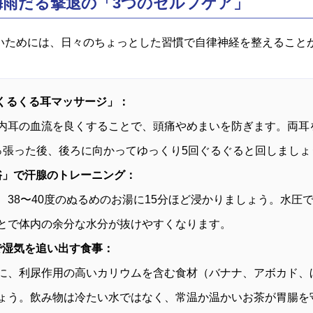
！梅雨だる撃退の「3つのセルフケア」
いためには、日々のちょっとした習慣で自律神経を整えること
「くるくる耳マッサージ」：
内耳の血流を良くすることで、頭痛やめまいを防ぎます。両耳
っ張った後、後ろに向かってゆっくり5回ぐるぐると回しましょ
浴」で汗腺のトレーニング：
、38〜40度のぬるめのお湯に15分ほど浸かりましょう。水圧
とで体内の余分な水分が抜けやすくなります。
で湿気を追い出す食事：
に、利尿作用の高いカリウムを含む食材（バナナ、アボカド、
ょう。飲み物は冷たい水ではなく、常温か温かいお茶が胃腸を