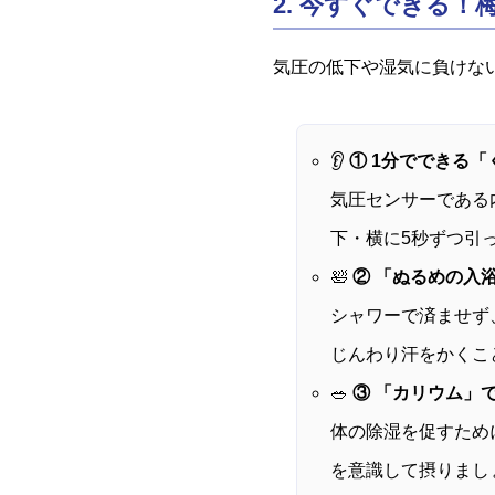
2. 今すぐできる
気圧の低下や湿気に負けな
👂
① 1分でできる
気圧センサーである
下・横に5秒ずつ引
🛀
② 「ぬるめの入
シャワーで済ませず
じんわり汗をかくこ
🥗
③ 「カリウム」
体の除湿を促すため
を意識して摂りまし