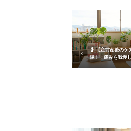
🤰 【産前産後の
陽！「痛みを我慢