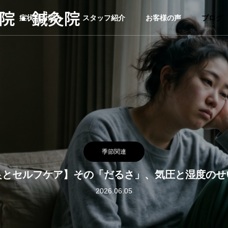
院・鍼灸院
症状別お悩み
スタッフ紹介
お客様の声
ブログ
季節関連
良とセルフケア】その「だるさ」、気圧と湿度のせ
2026.06.05