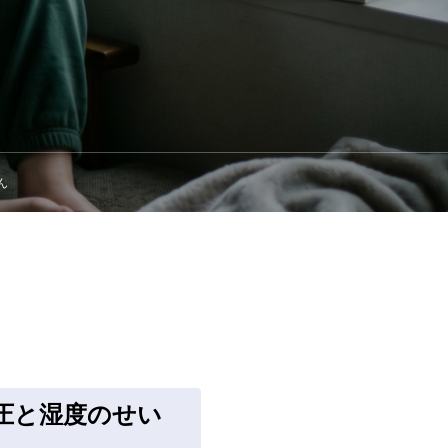
ん
圧と湿度のせい