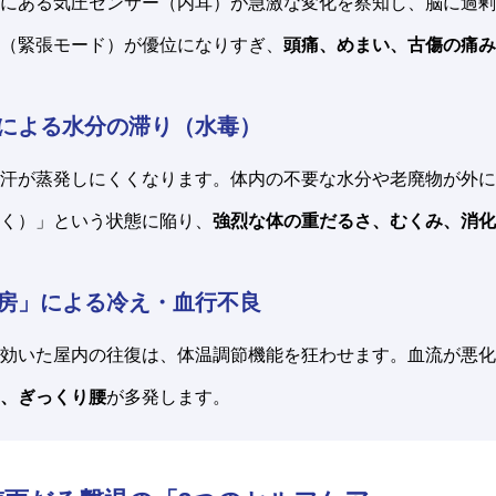
にある気圧センサー（内耳）が急激な変化を察知し、脳に過剰
（緊張モード）が優位になりすぎ、
頭痛、めまい、古傷の痛み
度」による水分の滞り（水毒）
汗が蒸発しにくくなります。体内の不要な水分や老廃物が外に
く）」という状態に陥り、
強烈な体の重だるさ、むくみ、消化
と冷房」による冷え・血行不良
効いた屋内の往復は、体温調節機能を狂わせます。血流が悪化
、ぎっくり腰
が多発します。