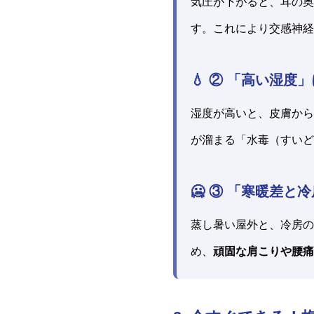
気圧が下がると、耳の奥
す。これにより交感神経
💧 ② 「高い湿
湿度が高いと、皮膚から
が溜まる「水毒（すいど
🥶 ③ 「寒暖差
蒸し暑い屋外と、冷房の
め、
頑固な肩こりや腰痛